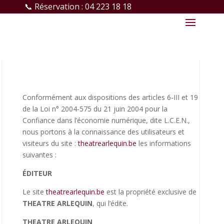
📞 Réservation : 04 223 18 18
Mentions Légales
Conformément aux dispositions des articles 6-III et 19
de la Loi n° 2004-575 du 21 juin 2004 pour la
Confiance dans l’économie numérique, dite L.C.E.N.,
nous portons à la connaissance des utilisateurs et
visiteurs du site :
theatrearlequin.be
les informations
suivantes :
ÉDITEUR
Le site
theatrearlequin.be
est la propriété exclusive de
THEATRE ARLEQUIN
, qui l’édite.
THEATRE ARLEQUIN